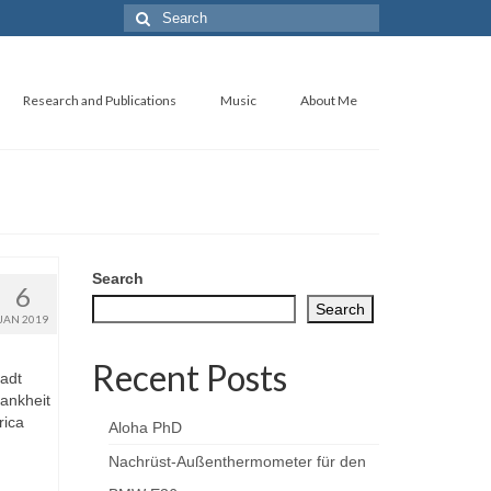
Search
for:
Research and Publications
Music
About Me
Search
6
Search
JAN 2019
Recent Posts
tadt
ankheit
rica
Aloha PhD
Nachrüst-Außenthermometer für den