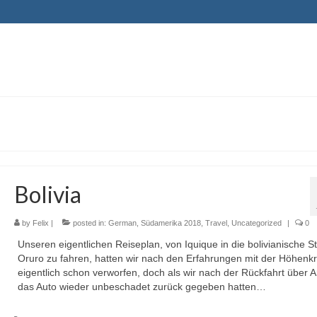
Bolivia
by
Felix
|
posted in:
German
,
Südamerika 2018
,
Travel
,
Uncategorized
|
0
Unseren eigentlichen Reiseplan, von Iquique in die bolivianische S
Oruro zu fahren, hatten wir nach den Erfahrungen mit der Höhenkr
eigentlich schon verworfen, doch als wir nach der Rückfahrt über A
das Auto wieder unbeschadet zurück gegeben hatten…