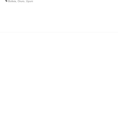
Bolivia
,
Oruro
,
Uyuni