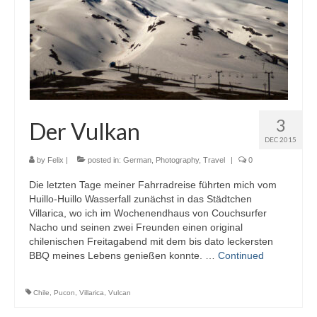
3
Der Vulkan
DEC 2015
by
Felix
|
posted in:
German
,
Photography
,
Travel
|
0
Die letzten Tage meiner Fahrradreise führten mich vom
Huillo-Huillo Wasserfall zunächst in das Städtchen
Villarica, wo ich im Wochenendhaus von Couchsurfer
Nacho und seinen zwei Freunden einen original
chilenischen Freitagabend mit dem bis dato leckersten
BBQ meines Lebens genießen konnte. …
Continued
Chile
,
Pucon
,
Villarica
,
Vulcan