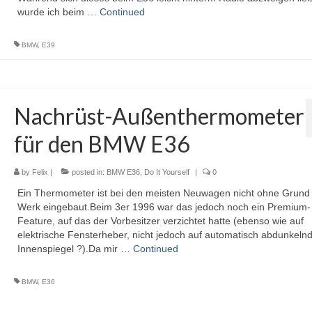
wurde ich beim …
Continued
BMW
,
E39
Nachrüst-Außenthermometer
für den BMW E36
by
Felix
|
posted in:
BMW E36
,
Do It Yourself
|
0
Ein Thermometer ist bei den meisten Neuwagen nicht ohne Grund
Werk eingebaut.Beim 3er 1996 war das jedoch noch ein Premium-
Feature, auf das der Vorbesitzer verzichtet hatte (ebenso wie auf
elektrische Fensterheber, nicht jedoch auf automatisch abdunkeln
Innenspiegel ?).Da mir …
Continued
BMW
,
E36