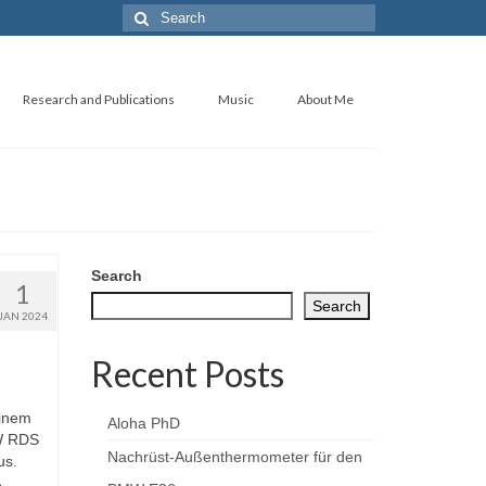
Search
for:
Research and Publications
Music
About Me
Search
1
Search
JAN 2024
Recent Posts
einem
Aloha PhD
MW RDS
Nachrüst-Außenthermometer für den
us.
,