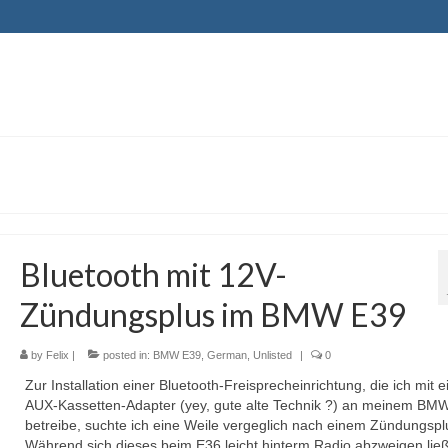
Bluetooth mit 12V-
Zündungsplus im BMW E39
by
Felix
|
posted in:
BMW E39
,
German
,
Unlisted
|
0
Zur Installation einer Bluetooth-Freisprecheinrichtung, die ich mit 
AUX-Kassetten-Adapter (yey, gute alte Technik ?) an meinem B
betreibe, suchte ich eine Weile vergeglich nach einem Zündungspl
Während sich dieses beim E36 leicht hinterm Radio abzweigen ließ