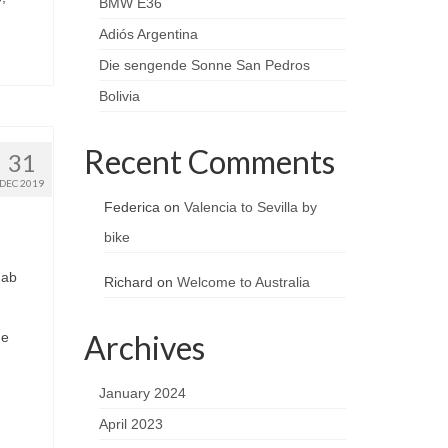
BMW E36
Adiós Argentina
Die sengende Sonne San Pedros
Bolivia
Recent Comments
31
DEC 2019
Federica
on
Valencia to Sevilla by
bike
 ab
Richard
on
Welcome to Australia
Archives
de
January 2024
April 2023