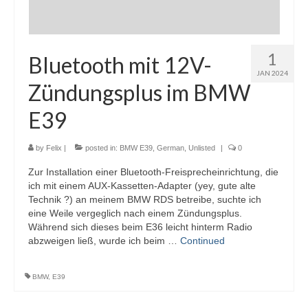
1
Bluetooth mit 12V-
JAN 2024
Zündungsplus im BMW
E39
by
Felix
|
posted in:
BMW E39
,
German
,
Unlisted
|
0
Zur Installation einer Bluetooth-Freisprecheinrichtung, die
ich mit einem AUX-Kassetten-Adapter (yey, gute alte
Technik ?) an meinem BMW RDS betreibe, suchte ich
eine Weile vergeglich nach einem Zündungsplus.
Während sich dieses beim E36 leicht hinterm Radio
abzweigen ließ, wurde ich beim …
Continued
BMW
,
E39