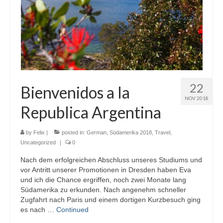
22
Bienvenidos a la
NOV 2018
Republica Argentina
by
Felix
|
posted in:
German
,
Südamerika 2018
,
Travel
,
Uncategorized
|
0
Nach dem erfolgreichen Abschluss unseres Studiums und
vor Antritt unserer Promotionen in Dresden haben Eva
und ich die Chance ergriffen, noch zwei Monate lang
Südamerika zu erkunden. Nach angenehm schneller
Zugfahrt nach Paris und einem dortigen Kurzbesuch ging
es nach …
Continued