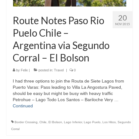
20
Route Notes Paso Rio
NOV 2015
Puelo Chile –
Argentina via Segundo
Corral – El Bolson
by
Felix
|
posted in:
Travel
|
0
I had three options to join the Routa de Siete Lagos from
Puerto Varas: Pass leading to Villa La Angostura Paved,
should be easy but might be busy with heavy traffic
Petrohue – Lago Todo Los Santos – Bariloche Very …
Continued
Border Crossing
,
Chile
,
El Bolson
,
Lago Inferior
,
Lago Puelo
,
Los Hitos
,
Segundo
Corral