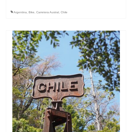
Argentina
,
Bike
,
Carretera Austral
,
Chile