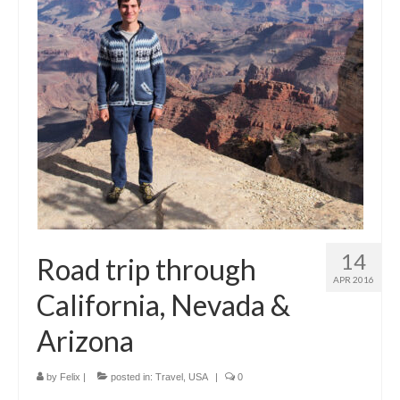
14
Road trip through
APR 2016
California, Nevada &
Arizona
by
Felix
|
posted in:
Travel
,
USA
|
0