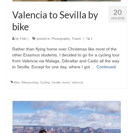
20
Valencia to Sevilla by
JAN 2018
bike
by
Felix
|
posted in:
Photography
,
Travel
|
1
Rather than flying home over Christmas like most of the
other Erasmus students, I decided to go for a cycling tour
from Valencia via Malaga, Gibraltar and Cadiz all the way
to Sevilla. Except for one day, where I got …
Continued
Bike
,
Bikepacking
,
Cycling
,
Sevilla
,
travel
,
Valencia