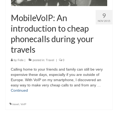
9
MobileVoIP: An
NOV 2015
introduction to cheap
phonecalls during your
travels
by
Felix
|
posted in:
Travel
|
0
Calling home to your friends and family can still be very
expensive these days, especially if you are outside of
Europe. With VoIP on my smartphone, I discovered an
easy way to make very cheap calls to and from any …
Continued
travel
,
VoIP