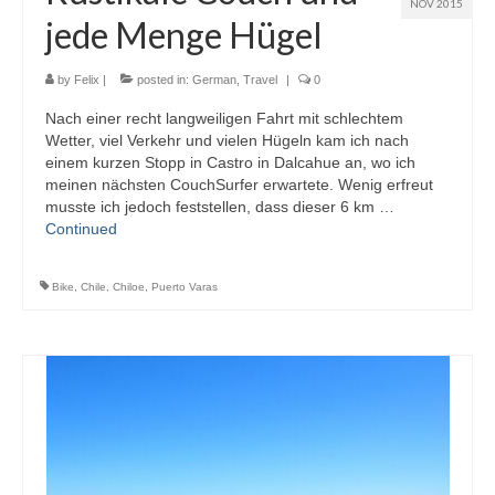
NOV 2015
jede Menge Hügel
by
Felix
|
posted in:
German
,
Travel
|
0
Nach einer recht langweiligen Fahrt mit schlechtem
Wetter, viel Verkehr und vielen Hügeln kam ich nach
einem kurzen Stopp in Castro in Dalcahue an, wo ich
meinen nächsten CouchSurfer erwartete. Wenig erfreut
musste ich jedoch feststellen, dass dieser 6 km …
Continued
Bike
,
Chile
,
Chiloe
,
Puerto Varas