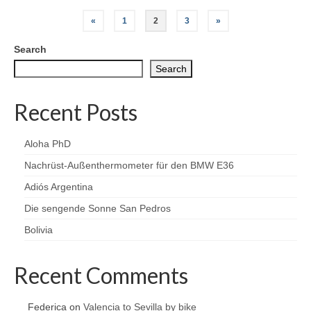
Posts
«
1
2
3
»
pagination
Search
Search
Recent Posts
Aloha PhD
Nachrüst-Außenthermometer für den BMW E36
Adiós Argentina
Die sengende Sonne San Pedros
Bolivia
Recent Comments
Federica
on
Valencia to Sevilla by bike