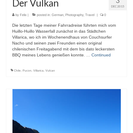
3
Der Vulkan
DEC 2015
by
Felix
|
posted in:
German
,
Photography
,
Travel
|
0
Die letzten Tage meiner Fahrradreise führten mich vom
Huillo-Huillo Wasserfall zunächst in das Städtchen
Villarica, wo ich im Wochenendhaus von Couchsurfer
Nacho und seinen zwei Freunden einen original
chilenischen Freitagabend mit dem bis dato leckersten
BBQ meines Lebens genießen konnte. …
Continued
Chile
,
Pucon
,
Villarica
,
Vulcan