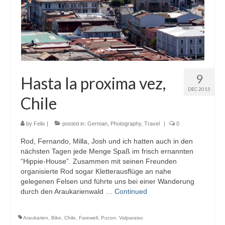
9
Hasta la proxima vez,
DEC 2015
Chile
by
Felix
|
posted in:
German
,
Photography
,
Travel
|
0
Rod, Fernando, Milla, Josh und ich hatten auch in den
nächsten Tagen jede Menge Spaß im frisch ernannten
“Hippie-House”. Zusammen mit seinen Freunden
organisierte Rod sogar Kletterausflüge an nahe
gelegenen Felsen und führte uns bei einer Wanderung
durch den Araukarienwald …
Continued
Araukarien
,
Bike
,
Chile
,
Farewell
,
Pucon
,
Valparaiso