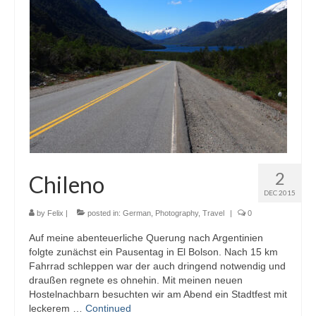
2
Chileno
DEC 2015
by
Felix
|
posted in:
German
,
Photography
,
Travel
|
0
Auf meine abenteuerliche Querung nach Argentinien
folgte zunächst ein Pausentag in El Bolson. Nach 15 km
Fahrrad schleppen war der auch dringend notwendig und
draußen regnete es ohnehin. Mit meinen neuen
Hostelnachbarn besuchten wir am Abend ein Stadtfest mit
leckerem …
Continued